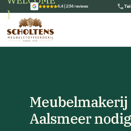
WELCOME
Tel
4.4 | 234 reviews
]
Meubelmakerij 
Aalsmeer nodi