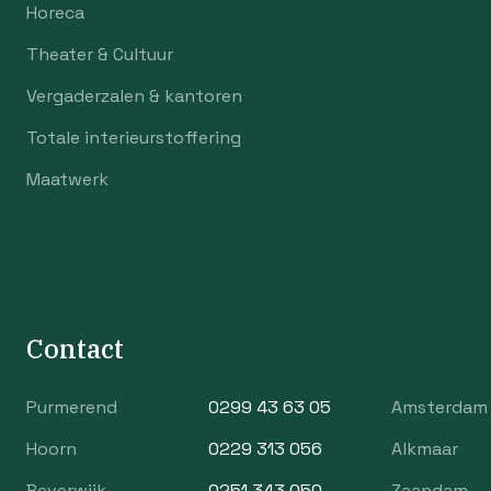
Horeca
Theater & Cultuur
Vergaderzalen & kantoren
Totale interieurstoffering
Maatwerk
Contact
Purmerend
0299 43 63 05
Amsterdam
Hoorn
0229 313 056
Alkmaar
Beverwijk
0251 343 050
Zaandam