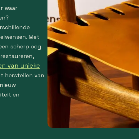
r
waar
en?
rschillende
belwensen. Met
 een scherp oog
 restaureren,
n van unieke
et herstellen van
 nieuw
iteit en