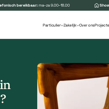
efonisch bereikbaar:
ma–za 9.00–18.00
Show
Particulier
Zakelijk
Over ons
Project
in
g?