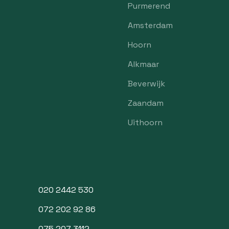
Purmerend
Amsterdam
Hoorn
Alkmaar
Beverwijk
Zaandam
Uithoorn
020 2442 530
072 202 92 86
075 207 3112