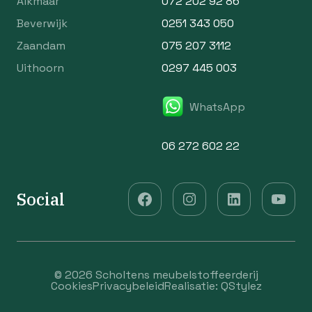
Alkmaar
072 202 92 86
Beverwijk
0251 343 050
Zaandam
075 207 3112
Uithoorn
0297 445 003
WhatsApp
06 272 602 22
Social
© 2026 Scholtens meubelstoffeerderij
Cookies
Privacybeleid
Realisatie:
QStylez