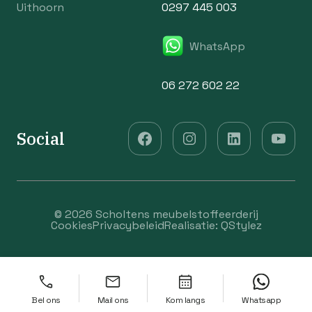
Uithoorn
0297 445 003
WhatsApp
06 272 602 22
Social
© 2026 Scholtens meubelstoffeerderij
Cookies
Privacybeleid
Realisatie:
QStylez
Bel ons
Mail ons
Kom langs
Whatsapp