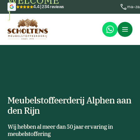
WELCOME
4.4 | 234 reviews
ma–za
]
Menu
Meubelstoffeerderij Alphen aan
den Rijn
Wij hebben al meer dan 50 jaar ervaring in
meubelstoffering