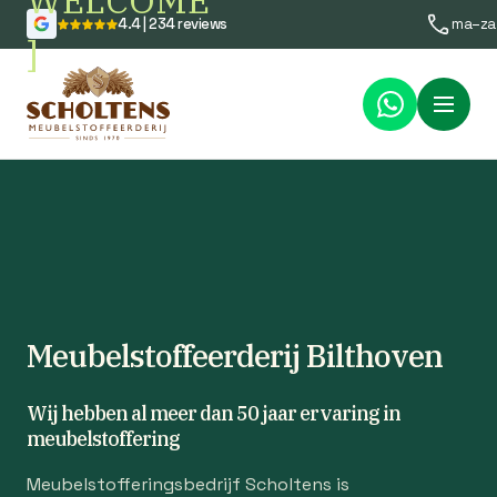
WELCOME
4.4 | 234 reviews
ma–za
]
Menu
Meubelstoffeerderij Bilthoven
Wij hebben al meer dan 50 jaar ervaring in
meubelstoffering
Meubelstofferingsbedrijf Scholtens is