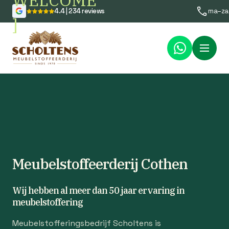
WELCOME
4.4 | 234 reviews
ma–za
]
Menu
Meubelstoffeerderij Cothen
Wij hebben al meer dan 50 jaar ervaring in
meubelstoffering
Meubelstofferingsbedrijf Scholtens is