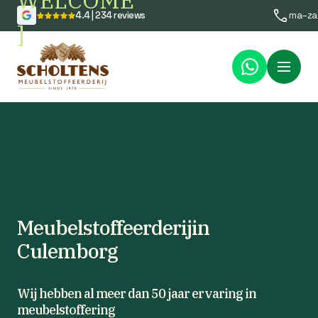
WELCOME
4.4 | 234 reviews
ma–za
]
Menu
Meubelstoffeerderijin
Culemborg
Wij hebben al meer dan 50 jaar ervaring in
meubelstoffering