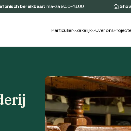
efonisch bereikbaar:
ma–za 9.00–18.00
Show
Particulier
Zakelijk
Over ons
Project
erij