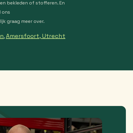
en bekleden of stofferen. En
l ons
ijk graag meer over.
en
Amersfoort,
Utrecht
,