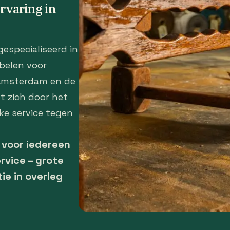
ervaring in
gespecialiseerd in
belen voor
 Amsterdam en de
t zich door het
ke service tegen
– voor iedereen
rvice – grote
tie in overleg