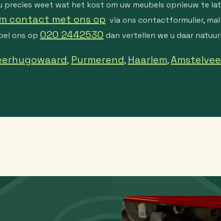
t u precies weet wat het kost om uw meubels opnieuw te lat
m contact met ons op
via ons contactformulier, mai
020 2442530
bel ons op
dan vertellen we u daar natuurl
eerhugowaard
Purmerend
Haarlem
Amstelve
,
,
,