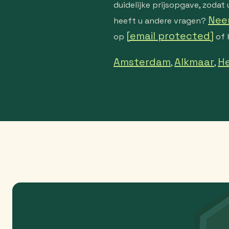
duidelijke prijsopgave, zoda
Nee
heeft u andere vragen?
[email protected]
op
of 
Amsterdam
Alkmaar
H
,
,