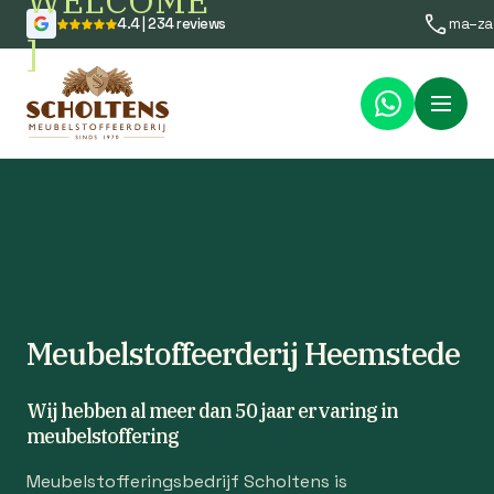
WELCOME
4.4 | 234 reviews
ma–za
]
Menu
Meubelstoffeerderij Heemstede
Wij hebben al meer dan 50 jaar ervaring in
meubelstoffering
Meubelstofferingsbedrijf Scholtens is