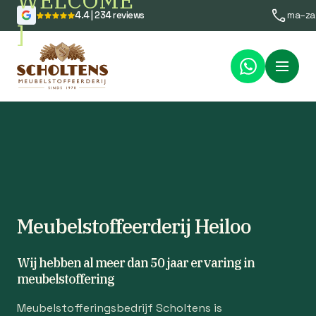
WELCOME
4.4 | 234 reviews
ma–za
]
Menu
Meubelstoffeerderij Heiloo
Wij hebben al meer dan 50 jaar ervaring in
meubelstoffering
Meubelstofferingsbedrijf Scholtens is