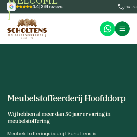
WELCOME
4.4 | 234 reviews
ma–za
]
Menu
Meubelstoffeerderij Hoofddorp
Wij hebben al meer dan 50 jaar ervaring in
meubelstoffering
Meubelstofferingsbedrijf Scholtens is