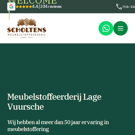
WELCOME
4.4 | 234 reviews
ma–za
]
Menu
Meubelstoffeerderij Lage
Vuursche
Wij hebben al meer dan 50 jaar ervaring in
meubelstoffering