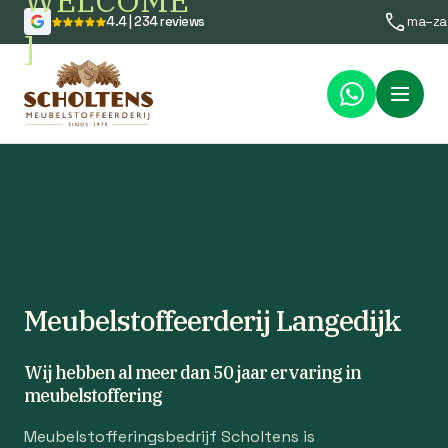
WELCOME
4.4 | 234 reviews
ma–za
]
Menu
Meubelstoffeerderij Langedijk
Wij hebben al meer dan 50 jaar ervaring in
meubelstoffering
Meubelstofferingsbedrijf Scholtens is