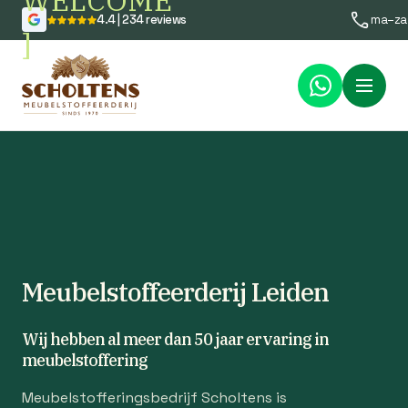
WELCOME
4.4 | 234 reviews
ma–za
]
Menu
Meubelstoffeerderij Leiden
Wij hebben al meer dan 50 jaar ervaring in
meubelstoffering
Meubelstofferingsbedrijf Scholtens is