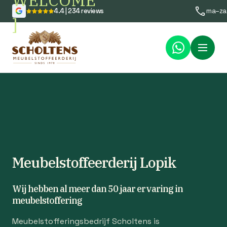
WELCOME
4.4 | 234 reviews
ma–za
]
Menu
Meubelstoffeerderij Lopik
Wij hebben al meer dan 50 jaar ervaring in
meubelstoffering
Meubelstofferingsbedrijf Scholtens is