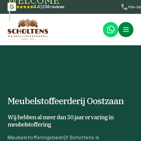
WELCOME
4.4 | 234 reviews
ma–za
]
Menu
Meubelstoffeerderij Oostzaan
Wij hebben al meer dan 50 jaar ervaring in
meubelstoffering
Meubelstofferingsbedrijf Scholtens is