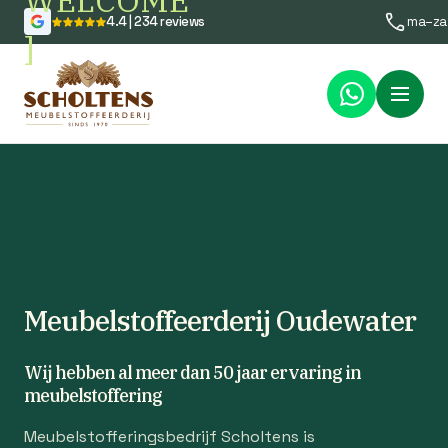
WELCOME
4.4 | 234 reviews
ma–za
]
Menu
Meubelstoffeerderij Oudewater
Wij hebben al meer dan 50 jaar ervaring in
meubelstoffering
Meubelstofferingsbedrijf Scholtens is