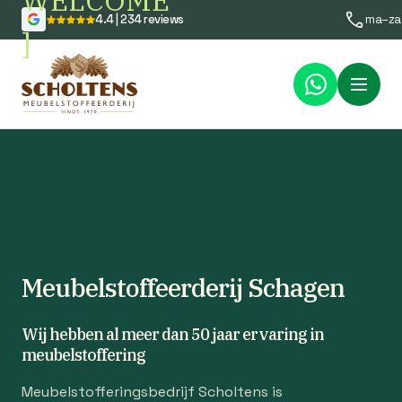
WELCOME
4.4 | 234 reviews
ma–za
]
Menu
Meubelstoffeerderij Schagen
Wij hebben al meer dan 50 jaar ervaring in
meubelstoffering
Meubelstofferingsbedrijf Scholtens is