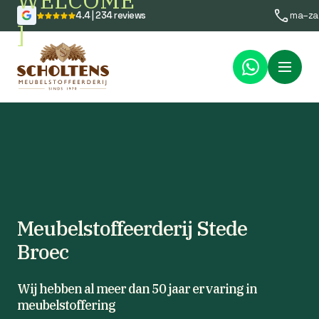
WELCOME
4.4 | 234 reviews
ma–za
]
Menu
Meubelstoffeerderij Stede
Broec
Wij hebben al meer dan 50 jaar ervaring in
meubelstoffering