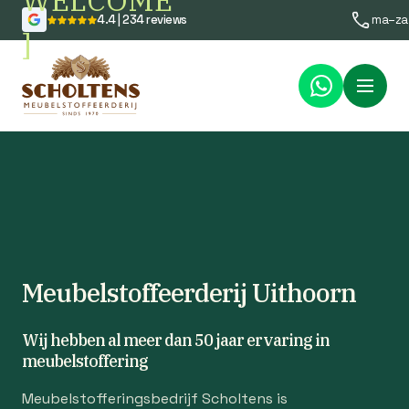
WELCOME
4.4 | 234 reviews
ma–za
]
Menu
Meubelstoffeerderij Uithoorn
Wij hebben al meer dan 50 jaar ervaring in
meubelstoffering
Meubelstofferingsbedrijf Scholtens is