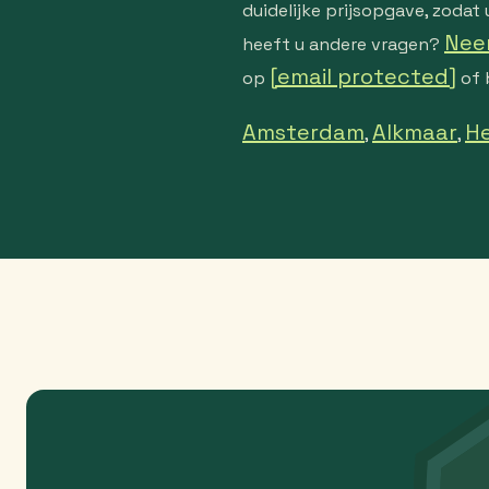
duidelijke prijsopgave, zoda
Nee
heeft u andere vragen?
[email protected]
op
of 
Amsterdam
Alkmaar
H
,
,