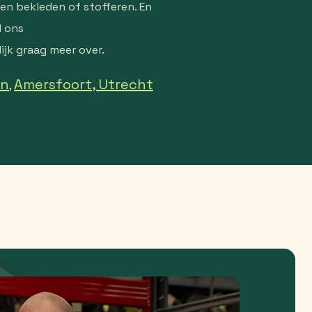
en bekleden of stofferen. En
l ons
ijk graag meer over.
en
Amersfoort,
Utrecht
,