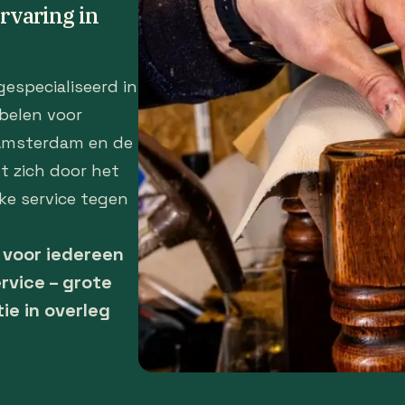
ervaring in
gespecialiseerd in
belen voor
 Amsterdam en de
t zich door het
ke service tegen
– voor iedereen
rvice – grote
tie in overleg