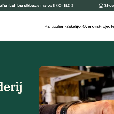
efonisch bereikbaar:
ma–za 9.00–18.00
Show
Particulier
Zakelijk
Over ons
Project
erij