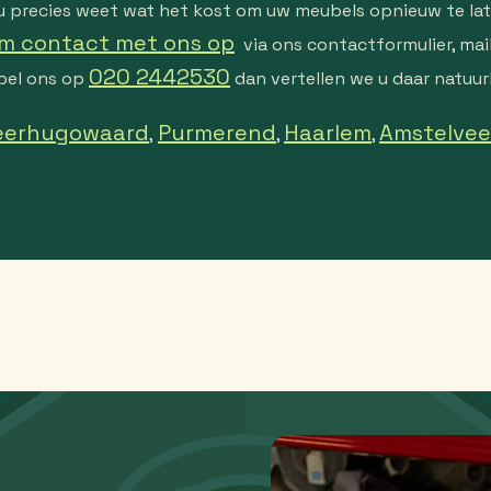
t u precies weet wat het kost om uw meubels opnieuw te lat
m contact met ons op
via ons contactformulier, mai
020 2442530
bel ons op
dan vertellen we u daar natuurl
eerhugowaard
Purmerend
Haarlem
Amstelve
,
,
,