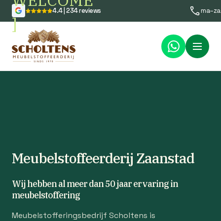
WELCOME
4.4 | 234 reviews
ma–za
]
Menu
Meubelstoffeerderij Zaanstad
Wij hebben al meer dan 50 jaar ervaring in
meubelstoffering
Meubelstofferingsbedrijf Scholtens is