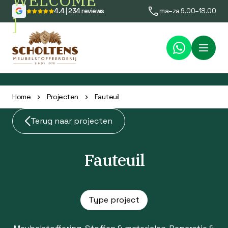
WELCOME
4.4 | 234 reviews
ma–za 9.00–18.00
]
Menu
Home
Projecten
Fauteuil
Terug naar projecten
Fauteuil
Type project