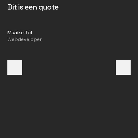
Dit is een quote
N
Maaike Tol
Maa
Webdeveloper
We
next
prev