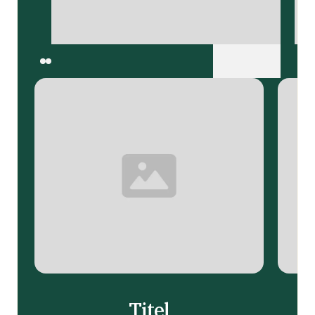
next
prev
Titel