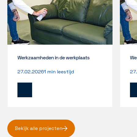
Werkzaamheden in de werkplaats
We
27.02.2026
1 min leestijd
27
Lees
Le
bericht
be
Bekijk alle projecten