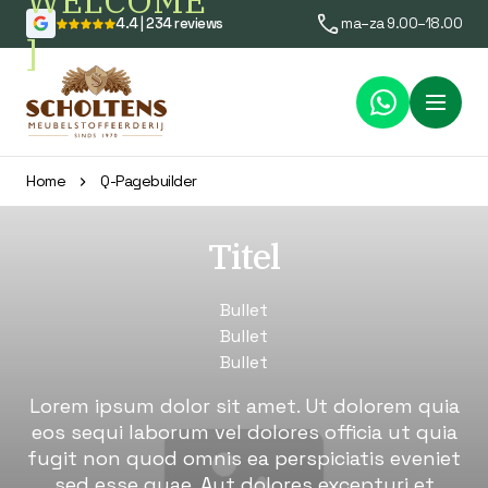
WELCOME
4.4 | 234 reviews
ma–za 9.00–18.00
]
Menu
Home
Q-Pagebuilder
Titel
Bullet
Bullet
Bullet
Lorem ipsum dolor sit amet. Ut dolorem quia
eos sequi laborum vel dolores officia ut quia
fugit non quod omnis ea perspiciatis eveniet
sed esse quae. Aut dolores excepturi et