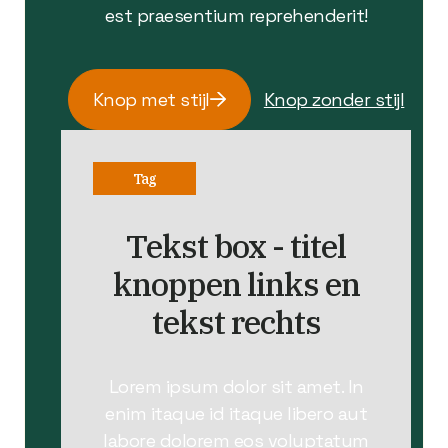
est praesentium reprehenderit!
Knop met stijl
Knop zonder stijl
Tag
Tekst box - titel
knoppen links en
tekst rechts
Lorem ipsum dolor sit amet. In
enim itaque id itaque libero aut
labore dolorem eos voluptatum