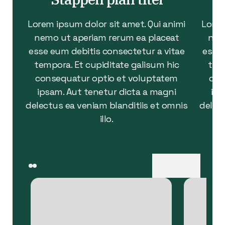
Lorem ipsum dolor sit amet. Qui animi
Lorem
nemo ut aperiam rerum ea placeat
nem
esse eum debitis consectetur a vitae
esse 
tempora. Et cupiditate galisum hic
temp
consequatur optio et voluptatem
con
ipsam. Aut tenetur dicta a magni
ips
delectus ea veniam blanditiis et omnis
delect
illo.
next
prev