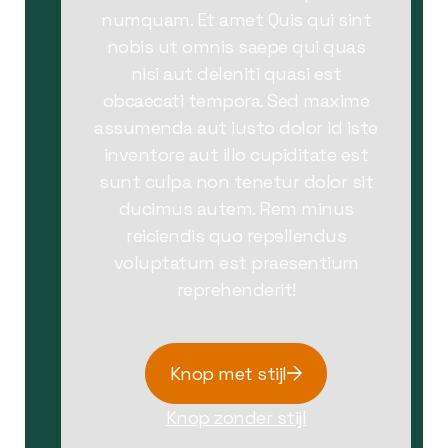
numquam. Et amet Quis qui sint
nobis ut omnis saepe qui quas
nisi aut deleniti quasi est
obcaecati tempora. Sed maxime
assumenda aut iusto dolor id iste
inventore aut illo cupiditate est
sunt culpa non tenetur dolor sit
ducimus autem. Rem minus
reiciendis quo repellendus
voluptatum est praesentium
reprehenderit!
Knop met stijl
Knop zonder stijl