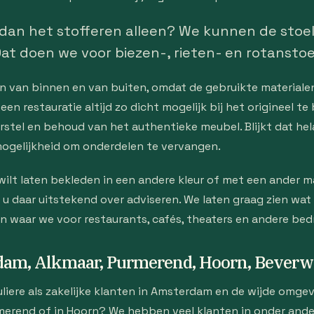
 dan het stofferen alleen? We kunnen de stoe
at doen we voor biezen-, rieten- en rotanstoe
en van binnen en van buiten, omdat de gebruikte material
n restauratie altijd zo dicht mogelijk bij het origineel te 
rstel en behoud van het authentieke meubel. Blijkt dat hel
 mogelijkheid om onderdelen te vervangen.
wilt laten bekleden in een andere kleur of met een ander 
 daar uitstekend over adviseren. We laten graag zien wat er
n waar we voor restaurants, cafés, theaters en andere be
dam, Alkmaar, Purmerend, Hoorn, Beverw
liere als zakelijke klanten in Amsterdam en de wijde omge
merend of in Hoorn? We hebben veel klanten in onder and