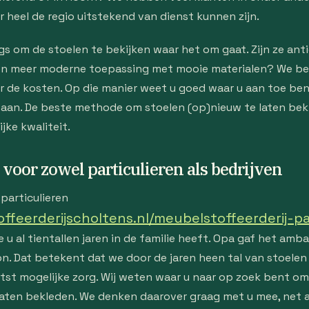
 heel de regio uitstekend van dienst kunnen zijn.
s om de stoelen te bekijken waar het om gaat. Zijn ze ant
en meer moderne toepassing met mooie materialen? We be
er de kosten. Op die manier weet u goed waar u aan toe ben
taan. De beste methode om stoelen (op)nieuw te laten bek
jke kwaliteit.
 voor zowel particulieren als bedrijven
particulieren
feerderijscholtens.nl/meubelstoffeerderij-pa
 u al tientallen jaren in de familie heeft. Opa gaf het amb
on. Dat betekent dat we door de jaren heen tal van stoel
tst mogelijke zorg. Wij weten waar u naar op zoek bent om 
 laten bekleden. We denken daarover graag met u mee, net 