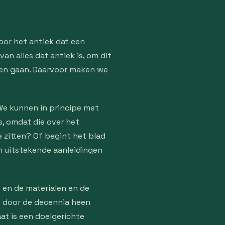
oor het antiek dat een
an alles dat antiek is, om dit
aten gaan. Daarvoor maken we
We kunnen in principe met
s, omdat die over het
e zitten? Of begint het blad
ijn uitstekende aanleidingen
 en de materialen en de
e door de decennia heen
at is een doelgerichte