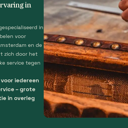
ervaring in
gespecialiseerd in
belen voor
 Amsterdam en de
t zich door het
ke service tegen
– voor iedereen
rvice – grote
tie in overleg