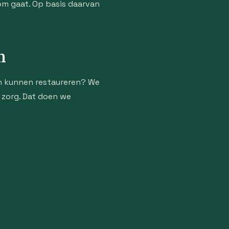
om gaat. Op basis daarvan
n
n kunnen restaureren? We
e zorg. Dat doen we