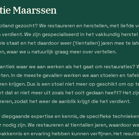
atie Maarssen
olland gezocht? We restaureren en herstellen, met liefde v
erdient. We zijn gespecialiseerd in het vakkundig herstel v
ele staat en het daardoor weer (tientallen) jaren mee te l
n, waar we u natuurlijk graag meer over vertellen.
antiek waar we aan werken als het gaat om restauraties? 
ten. In de meeste gevallen werken we aan stoelen en tafel
n krijgen. Dus is een stoel niet meer op geschikt om op t
iet dat er niet meer uit zoals het ooit gedaan heeft? Het z
eren, zodat het weer de aanblik krijgt die het verdient.
 diepgaande expertise en kennis, de specifieke technieken
nodig zijn. We restaureren al tientallen jaren, waardoor w
akkennis en ervaring hebben kunnen verfijnen. Het resulta