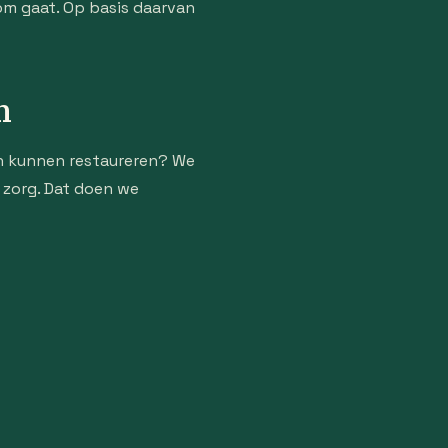
om gaat. Op basis daarvan
n
n kunnen restaureren? We
e zorg. Dat doen we