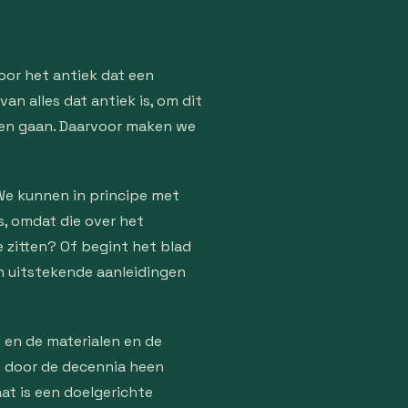
oor het antiek dat een
an alles dat antiek is, om dit
aten gaan. Daarvoor maken we
We kunnen in principe met
s, omdat die over het
e zitten? Of begint het blad
ijn uitstekende aanleidingen
 en de materialen en de
e door de decennia heen
at is een doelgerichte