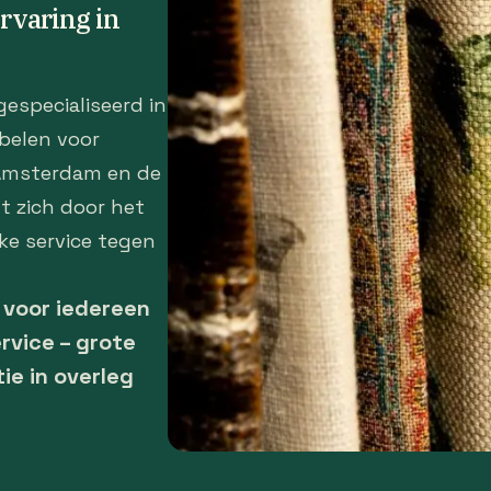
ervaring in
gespecialiseerd in
belen voor
 Amsterdam en de
t zich door het
ke service tegen
– voor iedereen
rvice – grote
tie in overleg