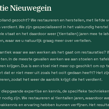
atie Nieuwegein
olland gezocht? We restaureren en herstellen, met liefde v
erdient. We zijn gespecialiseerd in het vakkundig herstel v
ele staat en het daardoor weer (tientallen) jaren mee te l
n, waar we u natuurlijk graag meer over vertellen.
antiek waar we aan werken als het gaat om restauraties? 
ten. In de meeste gevallen werken we aan stoelen en tafel
n krijgen. Dus is een stoel niet meer op geschikt om op t
iet dat er niet meer uit zoals het ooit gedaan heeft? Het z
eren, zodat het weer de aanblik krijgt die het verdient.
 diepgaande expertise en kennis, de specifieke technieken
nodig zijn. We restaureren al tientallen jaren, waardoor w
akkennis en ervaring hebben kunnen verfijnen. Het resulta