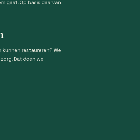
om gaat. Op basis daarvan
n
n kunnen restaureren? We
e zorg. Dat doen we