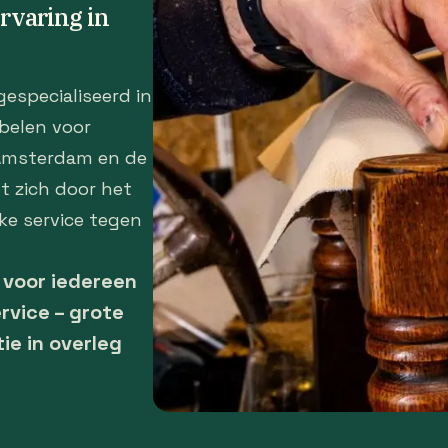
ervaring in
gespecialiseerd in
belen voor
 Amsterdam en de
t zich door het
ke service tegen
– voor iedereen
rvice – grote
tie in overleg