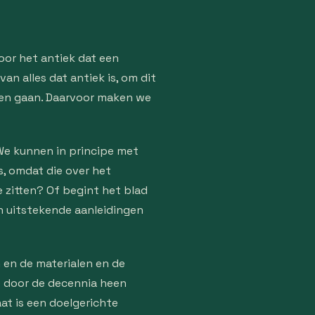
oor het antiek dat een
an alles dat antiek is, om dit
aten gaan. Daarvoor maken we
We kunnen in principe met
s, omdat die over het
e zitten? Of begint het blad
ijn uitstekende aanleidingen
 en de materialen en de
e door de decennia heen
at is een doelgerichte