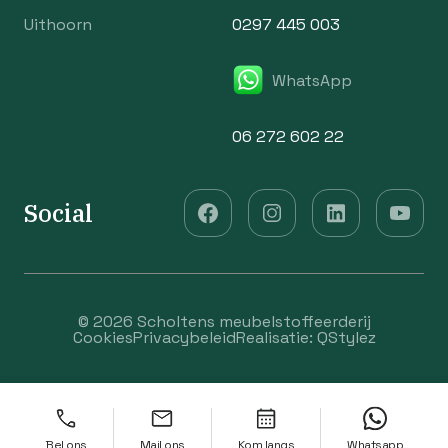
Uithoorn
0297 445 003
WhatsApp
06 272 602 22
Social
© 2026 Scholtens meubelstoffeerderij
Cookies
Privacybeleid
Realisatie:
QStylez
Bel ons
Mail ons
Kom langs
Whatsapp