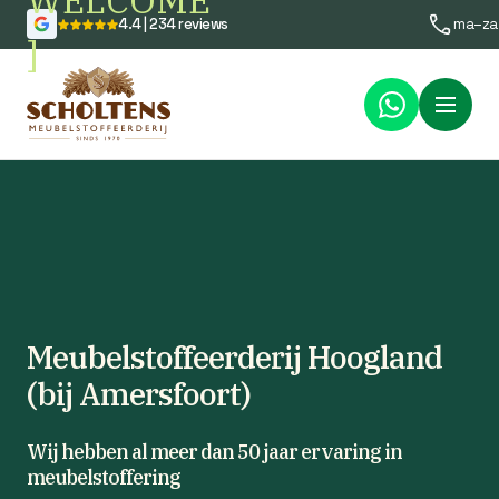
WELCOME
4.4 | 234 reviews
ma–za
]
Menu
Meubelstoffeerderij Hoogland
(bij Amersfoort)
Wij hebben al meer dan 50 jaar ervaring in
meubelstoffering