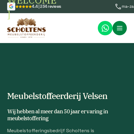
WELCOME
4.4 | 234 reviews
ma–za
]
Menu
Meubelstoffeerderij Velsen
Wij hebben al meer dan 50 jaar ervaring in
meubelstoffering
Meubelstofferingsbedrijf Scholtens is