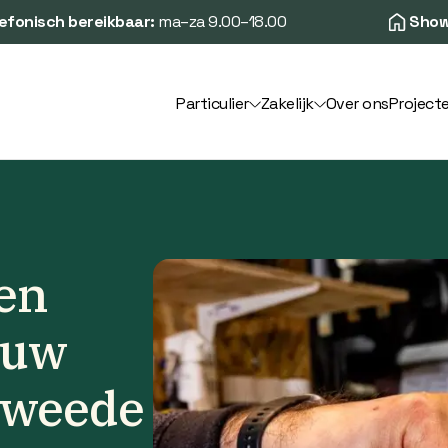
efonisch bereikbaar:
ma–za 9.00–18.00
Show
Particulier
Zakelijk
Over ons
Project
ren
 uw
tweede